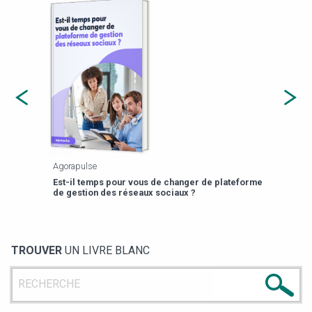
Agorapulse
Payfi
Est-il temps pour vous de changer de plateforme
13 p
de gestion des réseaux sociaux ?
TROUVER
UN LIVRE BLANC