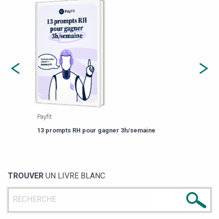
Payfit
Agor
eforme
Est-
13 prompts RH pour gagner 3h/semaine
de g
TROUVER
UN LIVRE BLANC