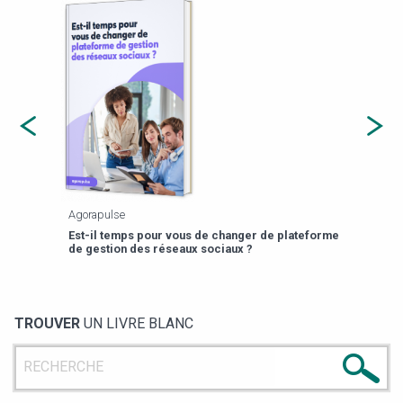
Agorapulse
Payfi
Est-il temps pour vous de changer de plateforme
13 p
de gestion des réseaux sociaux ?
TROUVER
UN LIVRE BLANC