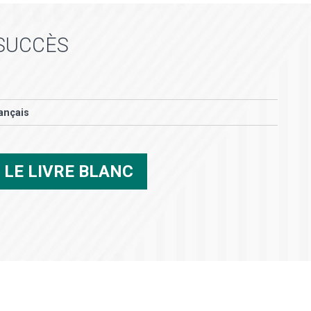
 SUCCÈS
ançais
R
LE LIVRE BLANC