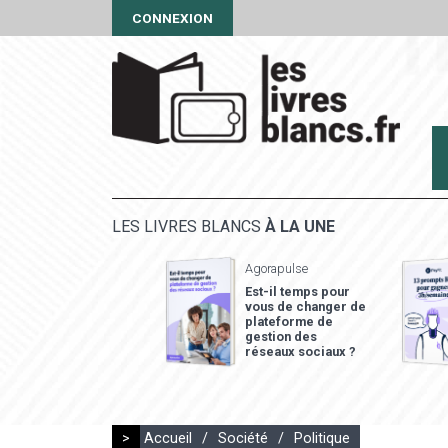
CONNEXION
LES LIVRES BLANCS
À LA UNE
Agorapulse
Est-il temps pour
vous de changer de
plateforme de
gestion des
réseaux sociaux ?
>
Accueil
/
Société
/
Politique