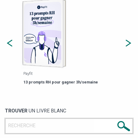
Payfit
Agor
eforme
Est-
13 prompts RH pour gagner 3h/semaine
de g
TROUVER
UN LIVRE BLANC