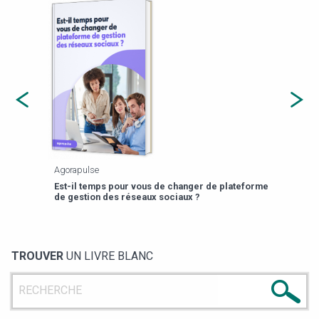
Agorapulse
Payfi
Est-il temps pour vous de changer de plateforme
13 p
de gestion des réseaux sociaux ?
TROUVER
UN LIVRE BLANC