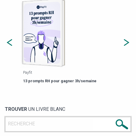
Payfit
Agor
eforme
Est-
13 prompts RH pour gagner 3h/semaine
de g
TROUVER
UN LIVRE BLANC