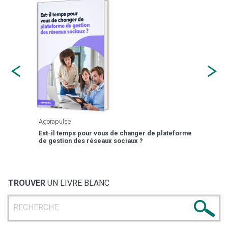
Agorapulse
Payfi
Est-il temps pour vous de changer de plateforme
13 p
de gestion des réseaux sociaux ?
TROUVER
UN LIVRE BLANC