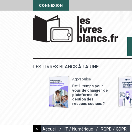
CONNEXION
LES LIVRES BLANCS
À LA UNE
Agorapulse
Est-il temps pour
vous de changer de
plateforme de
gestion des
réseaux sociaux ?
>
Accueil
/
IT / Numérique
/
RGPD / GDPR