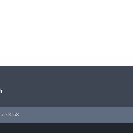
fr
mode SaaS