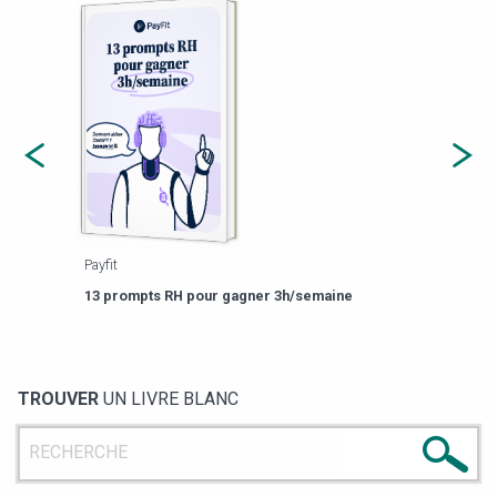
Payfit
Agor
eforme
Est-
13 prompts RH pour gagner 3h/semaine
de g
TROUVER
UN LIVRE BLANC