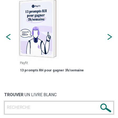
Payfit
Agor
eforme
Est-
13 prompts RH pour gagner 3h/semaine
de g
TROUVER
UN LIVRE BLANC