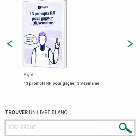
Payfit
Agor
eforme
Est-
13 prompts RH pour gagner 3h/semaine
de g
TROUVER
UN LIVRE BLANC