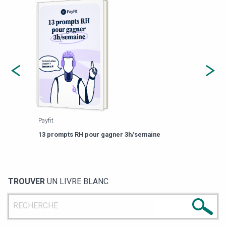
Payfit
Agor
eforme
Est-
13 prompts RH pour gagner 3h/semaine
de g
TROUVER
UN LIVRE BLANC