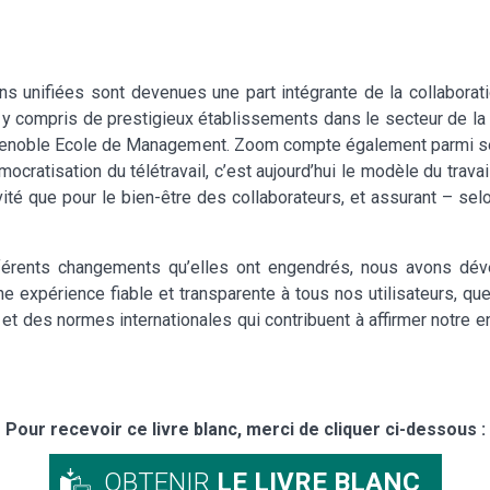
s unifiées sont devenues une part intégrante de la collaborati
, y compris de prestigieux établissements dans le secteur de la
 Grenoble Ecole de Management. Zoom compte également parmi se
émocratisation du télétravail, c’est aujourd’hui le modèle du tr
vité que pour le bien-être des collaborateurs, et assurant – sel
fférents changements qu’elles ont engendrés, nous avons dév
une expérience fiable et transparente à tous nos utilisateurs, qu
ons et des normes internationales qui contribuent à affirmer notre
Pour recevoir ce livre blanc, merci de cliquer ci-dessous :
OBTENIR
LE LIVRE BLANC