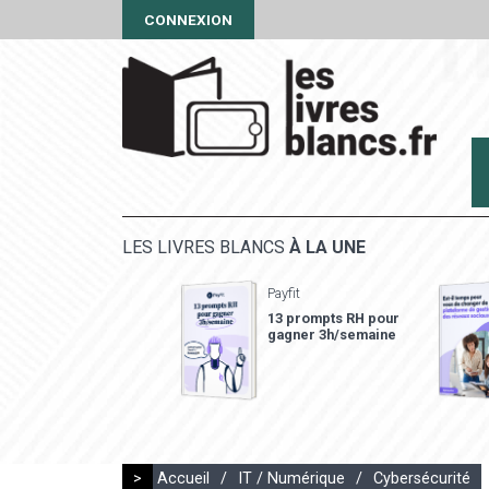
CONNEXION
LES LIVRES BLANCS
À LA UNE
Payfit
13 prompts RH pour
gagner 3h/semaine
>
Accueil
/
IT / Numérique
/
Cybersécurité