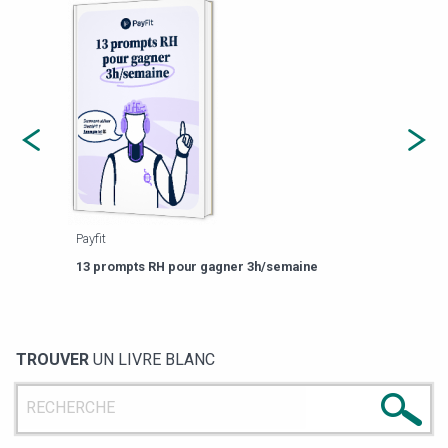
Payfit
Agor
eforme
Est-
13 prompts RH pour gagner 3h/semaine
de g
TROUVER
UN LIVRE BLANC