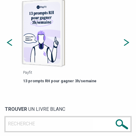
Payfit
Agor
eforme
Est-
13 prompts RH pour gagner 3h/semaine
de g
TROUVER
UN LIVRE BLANC