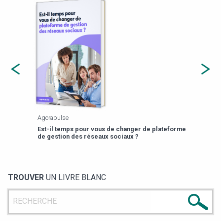
Agorapulse
Payfi
Est-il temps pour vous de changer de plateforme
13 p
de gestion des réseaux sociaux ?
TROUVER
UN LIVRE BLANC