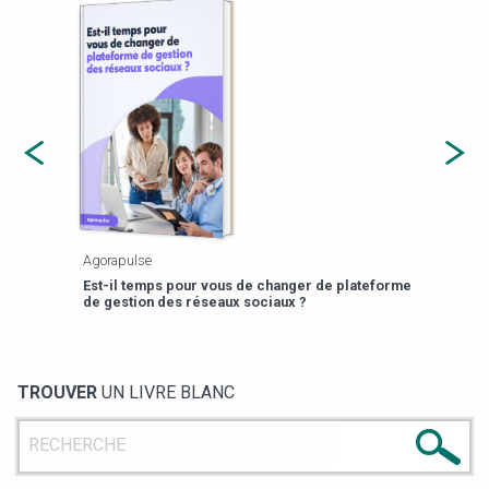
Agorapulse
Payfi
Est-il temps pour vous de changer de plateforme
13 p
de gestion des réseaux sociaux ?
TROUVER
UN LIVRE BLANC