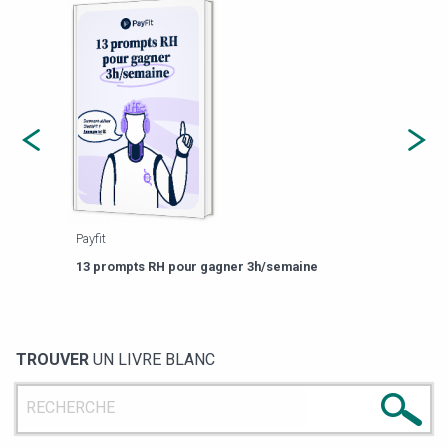
Payfit
Agor
eforme
Est-
13 prompts RH pour gagner 3h/semaine
de g
TROUVER
UN LIVRE BLANC