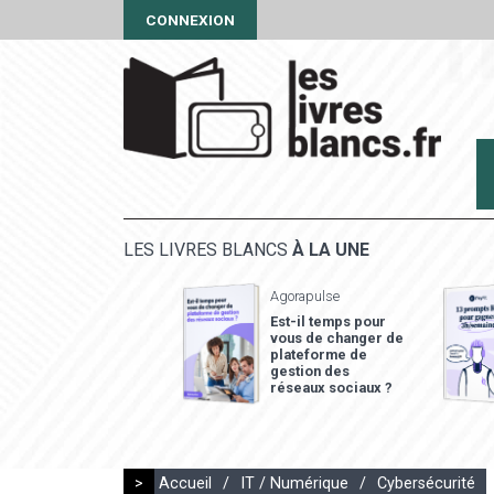
CONNEXION
LES LIVRES BLANCS
À LA UNE
Agorapulse
Est-il temps pour
vous de changer de
plateforme de
gestion des
réseaux sociaux ?
>
Accueil
/
IT / Numérique
/
Cybersécurité