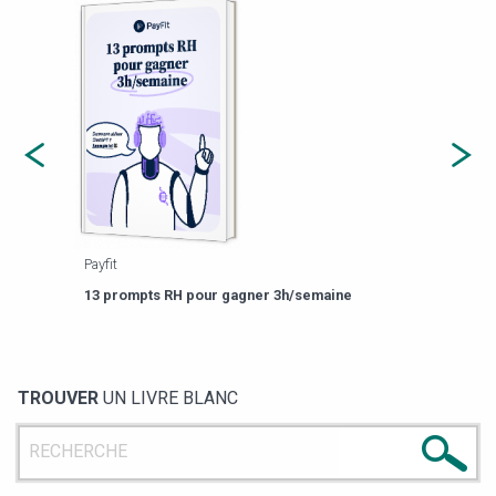
Payfit
Agor
eforme
Est-
13 prompts RH pour gagner 3h/semaine
de g
TROUVER
UN LIVRE BLANC