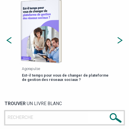
Agorapulse
Payfi
Est-il temps pour vous de changer de plateforme
13 p
de gestion des réseaux sociaux ?
TROUVER
UN LIVRE BLANC