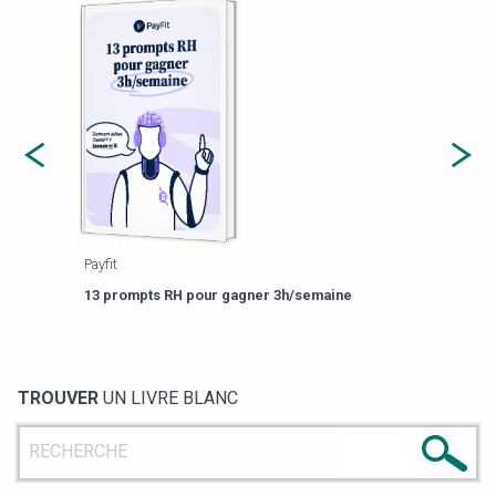
Payfit
Agor
eforme
Est-
13 prompts RH pour gagner 3h/semaine
de g
TROUVER
UN LIVRE BLANC