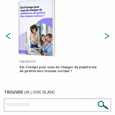
Agorapulse
Payfi
Est-il temps pour vous de changer de plateforme
13 p
de gestion des réseaux sociaux ?
TROUVER
UN LIVRE BLANC