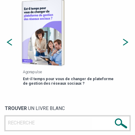
Agorapulse
Payfi
Est-il temps pour vous de changer de plateforme
13 p
de gestion des réseaux sociaux ?
TROUVER
UN LIVRE BLANC