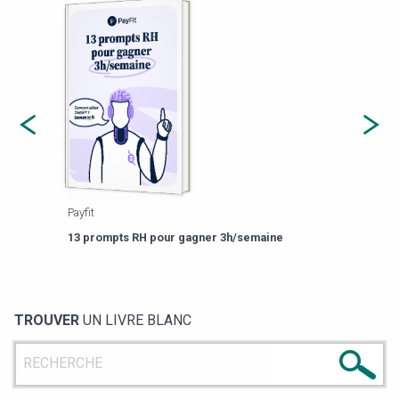
Payfit
Agor
eforme
Est-
13 prompts RH pour gagner 3h/semaine
de g
TROUVER
UN LIVRE BLANC