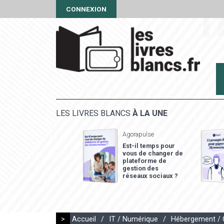
CONNEXION
LES LIVRES BLANCS
À LA UNE
Agorapulse
Est-il temps pour
vous de changer de
plateforme de
gestion des
réseaux sociaux ?
>
Accueil
/
IT / Numérique
/
Hébergement / 