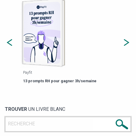
Payfit
Agor
eforme
Est-
13 prompts RH pour gagner 3h/semaine
de g
TROUVER
UN LIVRE BLANC