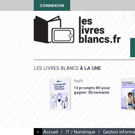
CONNEXION
LES LIVRES BLANCS
À LA UNE
Payfit
13 prompts RH pour
gagner 3h/semaine
>
Accueil
/
IT / Numérique
/
Gestion informa