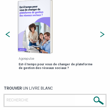
Agorapulse
Payfi
Est-il temps pour vous de changer de plateforme
13 p
de gestion des réseaux sociaux ?
TROUVER
UN LIVRE BLANC