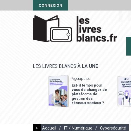
CONNEXION
LES LIVRES BLANCS
À LA UNE
Agorapulse
Est-il temps pour
vous de changer de
plateforme de
gestion des
réseaux sociaux ?
>
Accueil
/
IT / Numérique
/
Cybersécurité