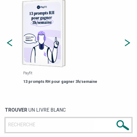
Payfit
Agor
eforme
Est-
13 prompts RH pour gagner 3h/semaine
de g
TROUVER
UN LIVRE BLANC