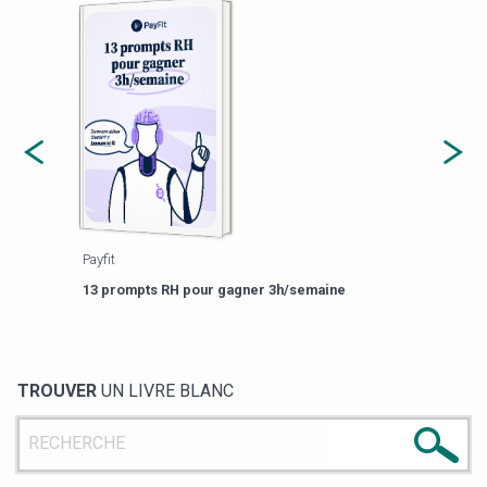
Payfit
Agor
eforme
Est-
13 prompts RH pour gagner 3h/semaine
de g
TROUVER
UN LIVRE BLANC