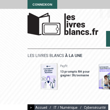
CONNEXION
LES LIVRES BLANCS
À LA UNE
Payfit
13 prompts RH pour
gagner 3h/semaine
>
Accueil
/
IT / Numérique
/
Cybersécurité