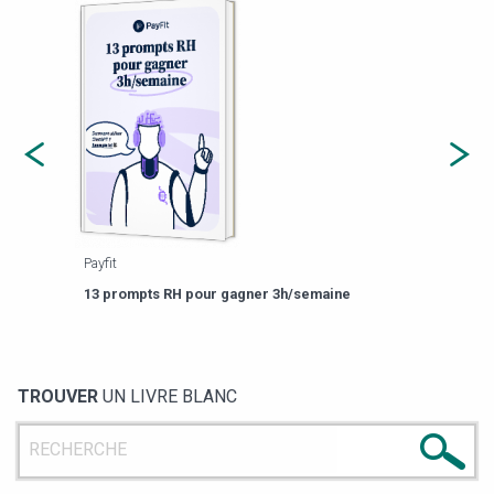
Payfit
Agor
eforme
Est-
13 prompts RH pour gagner 3h/semaine
de g
TROUVER
UN LIVRE BLANC