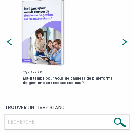
Agorapulse
Payfi
Est-il temps pour vous de changer de plateforme
13 p
de gestion des réseaux sociaux ?
TROUVER
UN LIVRE BLANC