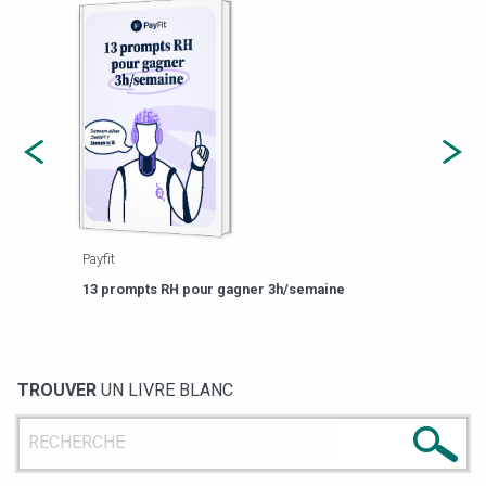
Payfit
Agor
eforme
Est-
13 prompts RH pour gagner 3h/semaine
de g
TROUVER
UN LIVRE BLANC