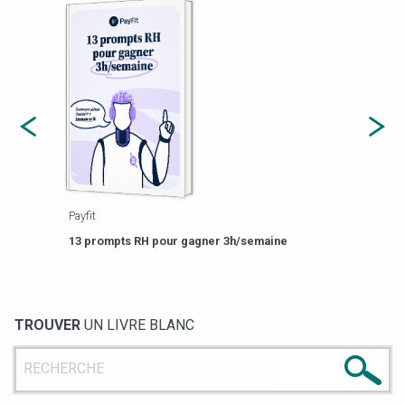
Payfit
Agor
eforme
Est-
13 prompts RH pour gagner 3h/semaine
de g
TROUVER
UN LIVRE BLANC