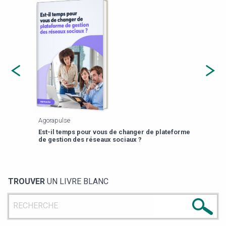
Agorapulse
Payfi
Est-il temps pour vous de changer de plateforme
13 p
de gestion des réseaux sociaux ?
TROUVER
UN LIVRE BLANC