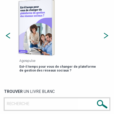
Agorapulse
Payfi
Est-il temps pour vous de changer de plateforme
13 p
de gestion des réseaux sociaux ?
TROUVER
UN LIVRE BLANC