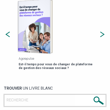
Agorapulse
Payfi
Est-il temps pour vous de changer de plateforme
13 p
de gestion des réseaux sociaux ?
TROUVER
UN LIVRE BLANC