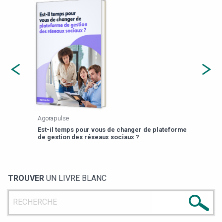
Agorapulse
Payfi
Est-il temps pour vous de changer de plateforme
13 p
de gestion des réseaux sociaux ?
TROUVER
UN LIVRE BLANC