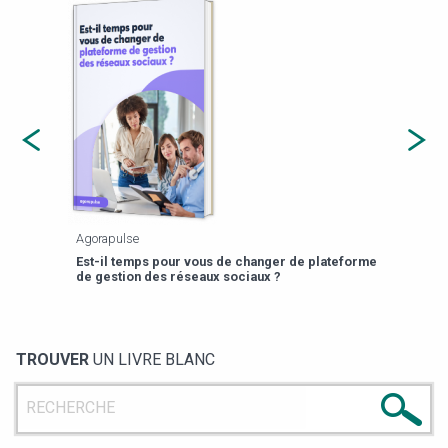
Agorapulse
Payfi
Est-il temps pour vous de changer de plateforme
13 p
de gestion des réseaux sociaux ?
TROUVER
UN LIVRE BLANC