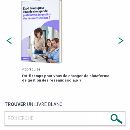
Agorapulse
Payfi
Est-il temps pour vous de changer de plateforme
13 p
de gestion des réseaux sociaux ?
TROUVER
UN LIVRE BLANC