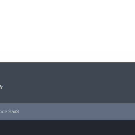
fr
mode SaaS