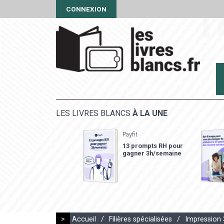
CONNEXION
LES LIVRES BLANCS
À LA UNE
Payfit
13 prompts RH pour
gagner 3h/semaine
>
Accueil
/
Filières spécialisées
/
Impression