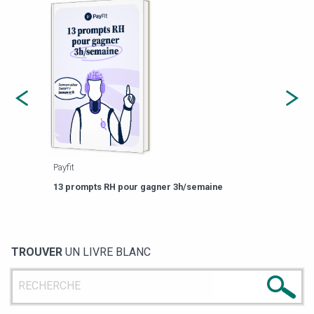
Payfit
Agor
eforme
Est-
13 prompts RH pour gagner 3h/semaine
de g
TROUVER
UN LIVRE BLANC