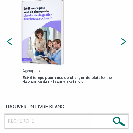
Agorapulse
Payfi
Est-il temps pour vous de changer de plateforme
13 p
de gestion des réseaux sociaux ?
TROUVER
UN LIVRE BLANC