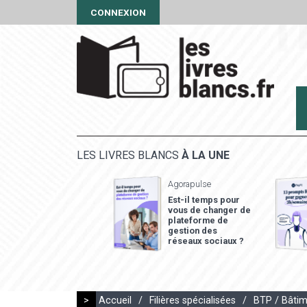
CONNEXION
LES LIVRES BLANCS
À LA UNE
Agorapulse
Est-il temps pour
vous de changer de
plateforme de
gestion des
réseaux sociaux ?
>
Accueil
/
Filières spécialisées
/
BTP / Bâtim