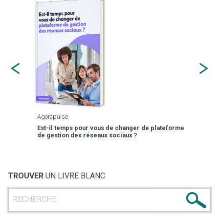
Agorapulse
Payfi
Est-il temps pour vous de changer de plateforme
13 p
de gestion des réseaux sociaux ?
TROUVER
UN LIVRE BLANC